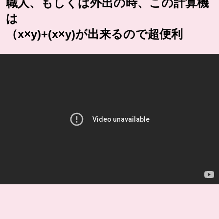
職人、もしくは外出の時、この計算機
は
（x×y)+(x×y)が出来るので超便利