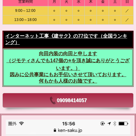
営業時間
月
火
水
木
金
土
日
9:00～12:00
○
○
○
○
○
○
／
13:00～18:00
○
○
○
○
○
○
／
インターネット工事《建サク》の77位です（全国ランキ
ング）
向田内装の向田と申します
（ジモティさんでも147個の⭐️を頂き誠にありがとうござ
います。）
因みに公共事業にもお手伝いさせて頂いております。
何もかも人様のお陰です。
09098414057